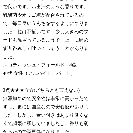
で良いです。お出汁のような香りです。
乳酸菌やオリゴ糖が配合されているの
で、毎日良いうんちをするようになりま
した。
粒は不揃い
です。少し大きめのフ
ードも混ざっているようで、
上手に噛め
ず丸呑みして吐いてしまう
ことがありま
した。
スコティッシュ・フォールド 4歳
40代 女性（アルバイト、パート）
3点★★★☆☆(どちらとも言えない)
無添加なので安全性は非常に高かったで
すし、更には国産なので安心感がありま
した。しかし、
食い付きはあまり良くな
く
て頻繁に残していましたし、
香りも弱
かった
ので尚更気になりました。