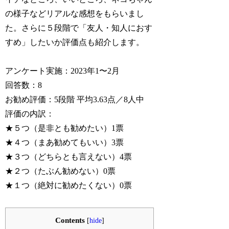
の様子などリアルな感想をもらいまし
た。さらに５段階で「友人・知人におす
すめ」したいか評価点も紹介します。
アンケート実施：2023年1〜2月
回答数：8
お勧め評価：5段階 平均3.63点／8人中
評価の内訳：
★５つ（是非とも勧めたい）1票
★４つ（まあ勧めてもいい）3票
★３つ（どちらとも言えない）4票
★２つ（たぶん勧めない）0票
★１つ（絶対に勧めたくない）0票
Contents
[
hide
]