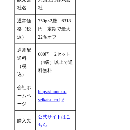
社名
社
通常価
750g×2袋 6318
格（税
円 定期で最大
込）
22％オフ
通常配
600円 2セット
送料
（4袋）以上で送
（税
料無料
込）
会社ホ
https://inuneko-
ームペ
seikatsu.co.jp/
ージ
公式サイトはこ
購入先
ちら